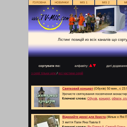
ГОЛОВНА
НОВИНКИ
MIS 1
MIS 2
M
Лістинг позицій из всіх каналів що сорт
п
сортувати по:
алфавіту:
даті додаван
з серії тільки ціле
/
всі частини серій
Святковий концерт
(Обухів) 50 мин., с 23.
Урочисте святкування посвячення монастиря
Ключові слова:
Обухів
,
концерт
,
облати, от
Відкрийте двері для Христа
(Фільм о Яні Па
З життя Папи Яна Павла ІІ
Ключові слова:
Ян Павел ІІ
,
Святий Отець