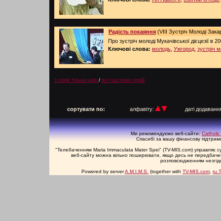
Радість покаяння
(VIII Зустріч Молоді Зака
Про зустріч молоді Мукачівської дієцезії в 20
Ключові слова:
молодь
,
Ужгород
,
зустріч м
з серії тільки ціле
/
всі частини серій
п
сортувати по:
алфавіту:
даті додаван
Ми рекомендуємо веб-сайти:
Catholic
Спасибі за вашу фінансову підтримку
"Телебаченням Maria Immaculata Mater Spei" (TV-MIS.com) управляє 
веб-сайту можна вільно поширювати, якщо десь не передбачене
розповсюдженням незгідн
Powered by server
A.M.I.M.S.
(together with
TV-MIS.com
,
ru.